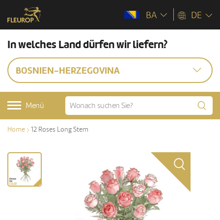
BA
DE
In welches Land dürfen wir liefern?
BOSNIEN-HERZEGOVINA
Menü
Home
12 Roses Long Stem