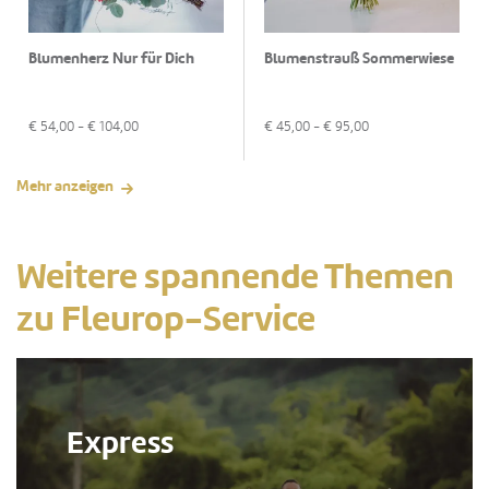
Blumenherz Nur für Dich
Blumenstrauß Sommerwiese
€
54,00
- €
104,00
€
45,00
- €
95,00
Mehr anzeigen
Weitere spannende Themen
zu Fleurop-Service
Express