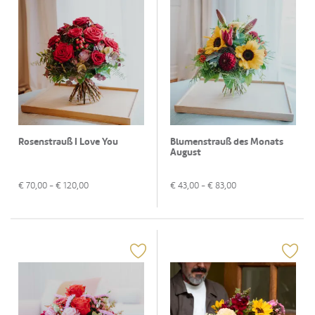
Rosenstrauß I Love You
Blumenstrauß des Monats
August
€
70,00
- €
120,00
€
43,00
- €
83,00