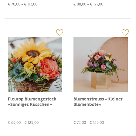
€
70,00
- €
113,00
€
88,00
- €
177,00
Fleurop Blumengesteck
Blumenstrauss «Kleiner
«Sonniges Küsschen»
Blumenbote»
€
69,00
- €
125,00
€
72,00
- €
129,00