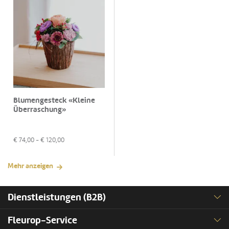
Blumengesteck «Kleine
Überraschung»
€
74,00
- €
120,00
Mehr anzeigen
Dienstleistungen (B2B)
Fleurop-Service