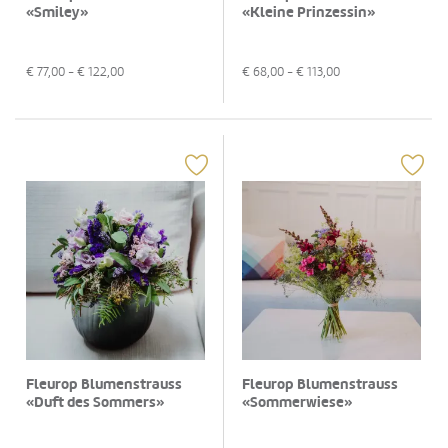
«Smiley»
«Kleine Prinzessin»
€
77,00
- €
122,00
€
68,00
- €
113,00
Fleurop Blumenstrauss
Fleurop Blumenstrauss
«Duft des Sommers»
«Sommerwiese»