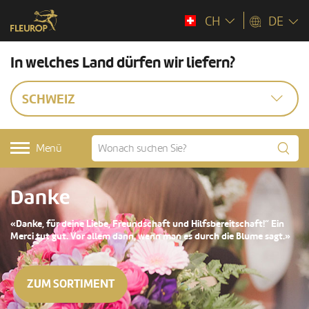
CH
DE
In welches Land dürfen wir liefern?
SCHWEIZ
Menü
Danke
«Danke, für deine Liebe, Freundschaft und Hilfsbereitschaft!“ Ein
Merci tut gut. Vor allem dann, wenn man es durch die Blume sagt.»
ZUM SORTIMENT