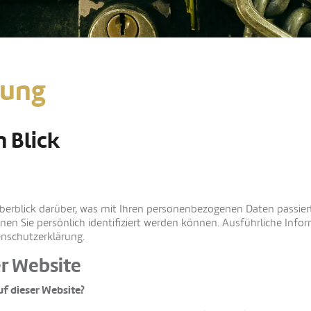
rung
n Blick
berblick darüber, was mit Ihren personenbezogenen Daten passier
enen Sie persönlich identifiziert werden können. Ausführliche 
enschutzerklärung.
r Website
uf dieser Website?