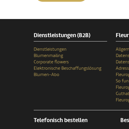
Dienstleistungen (B2B)
Fleu
Dienstleistungen
Allgem
Blumenmailing
Datens
Corporate flowers
Datens
Elektronische Beschaffungslösung
Adres
Blumen-Abo
Fleuro
So fun
Fleur
Gutha
Fleuro
Telefonisch bestellen
Bes