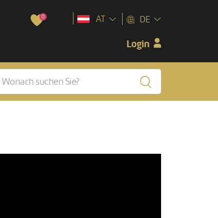
0
AT
DE
Login