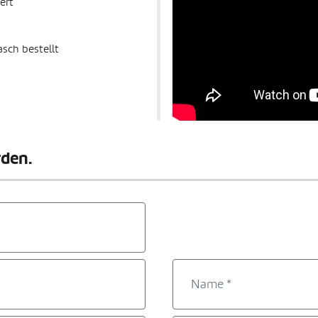
ert
sch bestellt
rden.