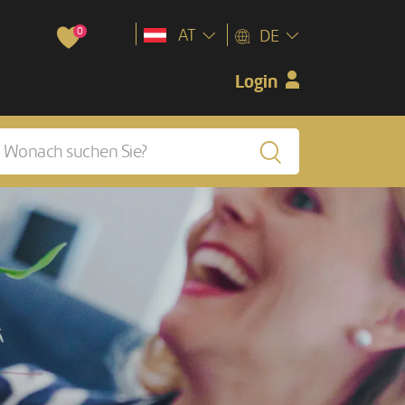
0
AT
DE
Login