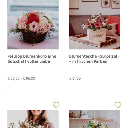
Fleurop Blumenkorb Eine
Blumentasche «Surprise!»
Botschaft voller Liebe
- in frischen Farben
€
56,00
- €
96,00
€
61,00