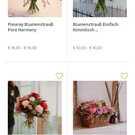
Fleurop Blumenstrauß
Blumenstrauß Einfach
Pure Harmony
himmlisch ...
€
36,00
- €
56,00
€
50,00
- €
90,00