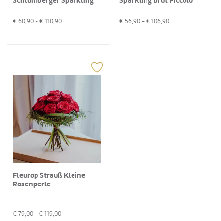
Schlumberger Sparkling
Sparkling Brut Piccolo
Brut 0,75 L
0,2L
€
60,90
- €
110,90
€
56,90
- €
106,90
Fleurop Strauß Kleine
Rosenperle
€
79,00
- €
119,00