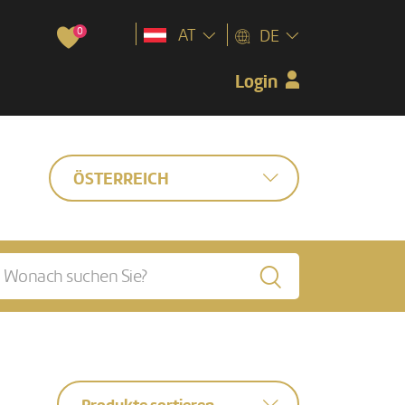
0
AT
DE
Login
ÖSTERREICH