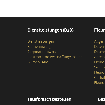
Dienstleistungen (B2B)
Fleu
Dienstleistungen
Allgem
Blumenmailing
Datens
Corporate flowers
Datens
Elektronische Beschaffungslösung
Adres
Blumen-Abo
Fleuro
So fun
Fleur
Gutha
Fleuro
Telefonisch bestellen
Bes