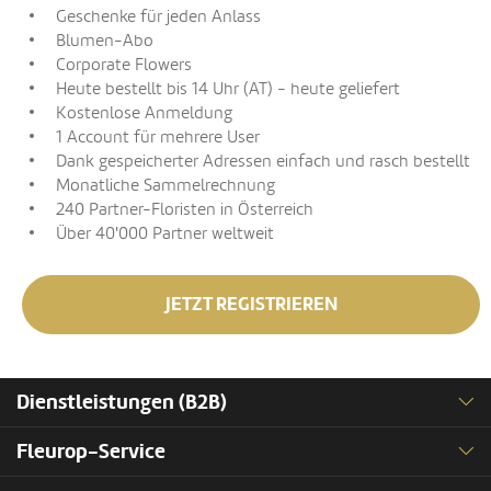
Geschenke für jeden Anlass
Blumen-Abo
Corporate Flowers
Heute bestellt bis 14 Uhr (AT) - heute geliefert
Kostenlose Anmeldung
1 Account für mehrere User
Dank gespeicherter Adressen einfach und rasch bestellt
Monatliche Sammelrechnung
240 Partner-Floristen in Österreich
Über 40'000 Partner weltweit
JETZT REGISTRIEREN
Dienstleistungen (B2B)
Fleurop-Service