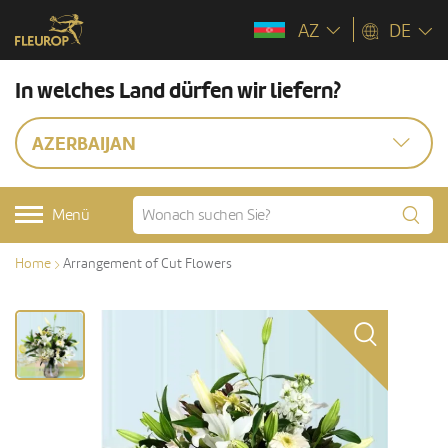
AZ
DE
In welches Land dürfen wir liefern?
AZERBAIJAN
Menü
Home
Arrangement of Cut Flowers