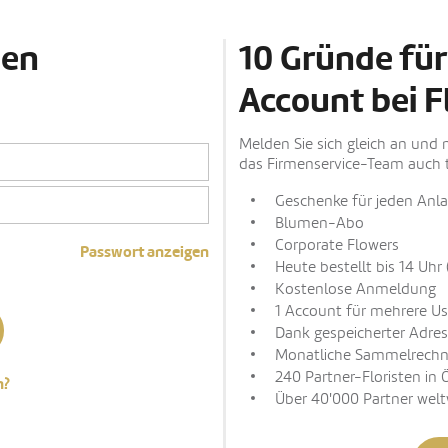
den
10 Gründe für
Account bei F
Melden Sie sich gleich an und 
das Firmenservice-Team auch t
Geschenke für jeden Anla
Blumen-Abo
Corporate Flowers
Passwort anzeigen
Heute bestellt bis 14 Uhr 
Kostenlose Anmeldung
1 Account für mehrere Us
Dank gespeicherter Adres
Monatliche Sammelrech
240 Partner-Floristen in 
n?
Über 40'000 Partner welt