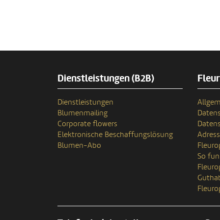
Dienstleistungen (B2B)
Fleu
Dienstleistungen
Allgem
Blumenmailing
Datens
Corporate flowers
Datens
Elektronische Beschaffungslösung
Adres
Blumen-Abo
Fleuro
So fun
Fleur
Gutha
Fleuro