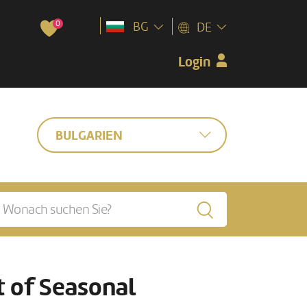
0
BG
DE
Login
BULGARIEN
 of Seasonal