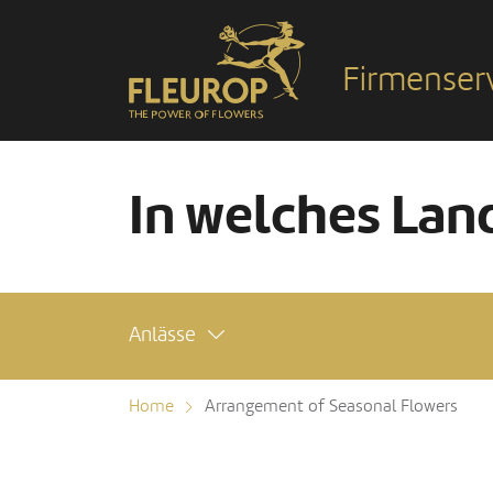
Firmenser
In welches Land
Anlässe
Home
Arrangement of Seasonal Flowers