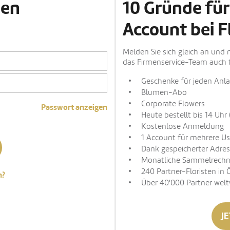
den
10 Gründe für
Account bei F
Melden Sie sich gleich an und 
das Firmenservice-Team auch t
Geschenke für jeden Anla
Blumen-Abo
Corporate Flowers
Passwort anzeigen
Heute bestellt bis 14 Uhr 
Kostenlose Anmeldung
1 Account für mehrere Us
Dank gespeicherter Adres
Monatliche Sammelrech
240 Partner-Floristen in 
n?
Über 40'000 Partner welt
JE