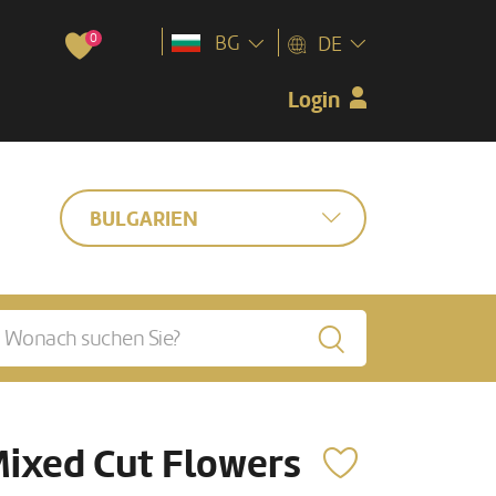
0
BG
DE
Login
BULGARIEN
ixed Cut Flowers