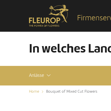
Firmenser
In welches Land
Anlässe
Home
Bouquet of Mixed Cut Flowers