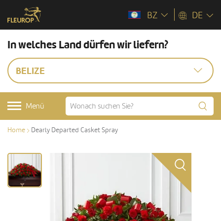
BZ
DE
In welches Land dürfen wir liefern?
BELIZE
Menü
Home
Dearly Departed Casket Spray