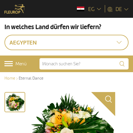
EG
DE
In welches Land dürfen wir liefern?
AEGYPTEN
Menü
Home
Eternal Dance