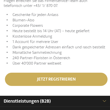
Fragen erreichen Sie das Firmenservice-Team auch
telefonisch unter +43/ 1/ 870 07.
Geschenke für jeden Anlass
Blumen-Abo
Corporate Flowers
Heute bestellt bis 14 Uhr (AT) - heute geliefert
Kostenlose Anmeldung
1 Account für mehrere User
Dank gespeicherter Adressen einfach und rasch bestellt
Monatliche Sammelrechnung
240 Partner-Floristen in Österreich
Über 40'000 Partner weltweit
JETZT REGISTRIEREN
Dienstleistungen (B2B)