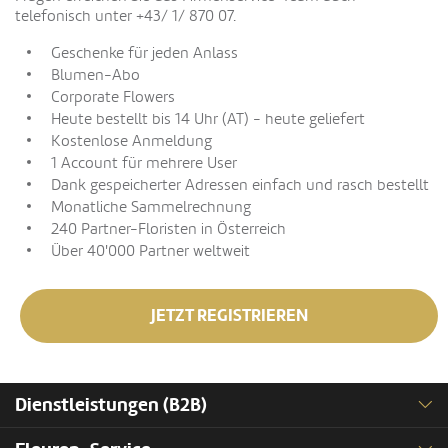
telefonisch unter +43/ 1/ 870 07.
Geschenke für jeden Anlass
Blumen-Abo
Corporate Flowers
Heute bestellt bis 14 Uhr (AT) - heute geliefert
Kostenlose Anmeldung
1 Account für mehrere User
Dank gespeicherter Adressen einfach und rasch bestellt
Monatliche Sammelrechnung
240 Partner-Floristen in Österreich
Über 40'000 Partner weltweit
JETZT REGISTRIEREN
Dienstleistungen (B2B)