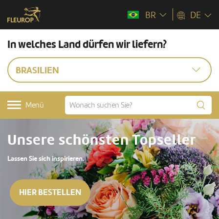
BR
DE
In welches Land dürfen wir liefern?
BRASILIEN
Menü
Unsere schönsten Topseller
Lassen Sie sich inspirieren.
HIER BESTELLEN