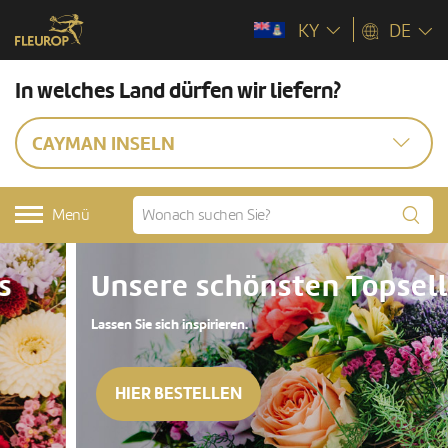
KY
DE
In welches Land dürfen wir liefern?
CAYMAN INSELN
Menü
Unsere schönsten Topseller
Lassen Sie sich inspirieren.
HIER BESTELLEN