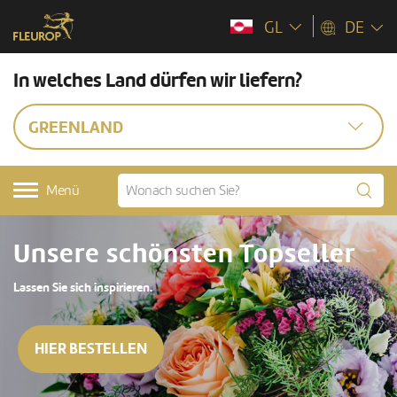
GL
DE
In welches Land dürfen wir liefern?
GREENLAND
Menü
Unsere schönsten Topseller
Lassen Sie sich inspirieren.
HIER BESTELLEN