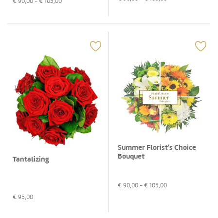
€
90,00
- €
105,00
Summer Florist's Choice
Bouquet
Tantalizing
€
90,00
- €
105,00
€
95,00