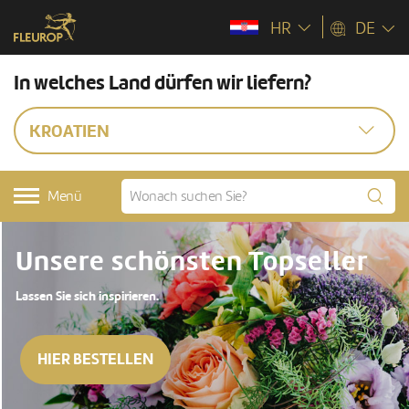
HR
DE
In welches Land dürfen wir liefern?
KROATIEN
Menü
Unsere schönsten Topseller
Lassen Sie sich inspirieren.
HIER BESTELLEN