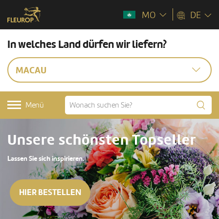
MO
DE
In welches Land dürfen wir liefern?
MACAU
Menü
Unsere schönsten Topseller
Lassen Sie sich inspirieren.
HIER BESTELLEN