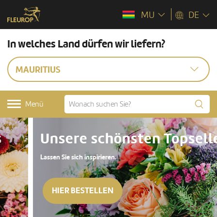
MU
DE
In welches Land dürfen wir liefern?
MAURITIUS
Menü
Unsere schönsten Topseller
Lassen Sie sich inspirieren.
HIER BESTELLEN