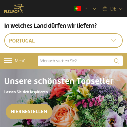
PT
DE
In welches Land dürfen wir liefern?
PORTUGAL
Menü
Unsere schönsten Topseller
Lassen Sie sich inspirieren.
HIER BESTELLEN