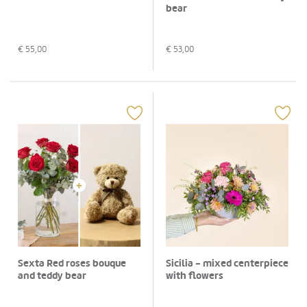
bear
€
55,00
€
53,00
Sexta Red roses bouque
Sicilia - mixed centerpiece
and teddy bear
with flowers