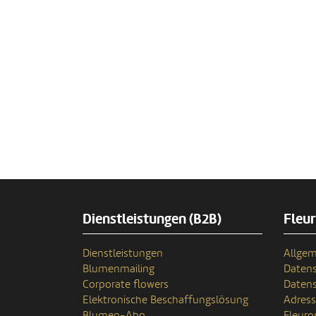
Dienstleistungen (B2B)
Fleu
Dienstleistungen
Allgem
Blumenmailing
Datens
Corporate flowers
Datens
Elektronische Beschaffungslösung
Adres
Blumen-Abo
Fleuro