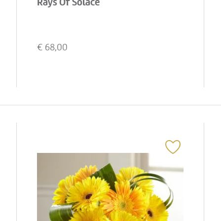
Rays Of Solace
€
68,00