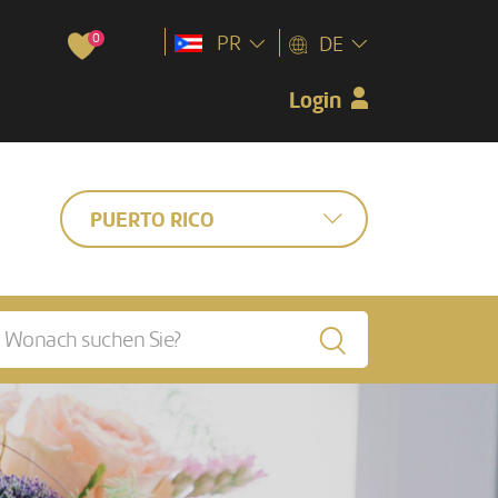
0
PR
DE
Login
PUERTO RICO