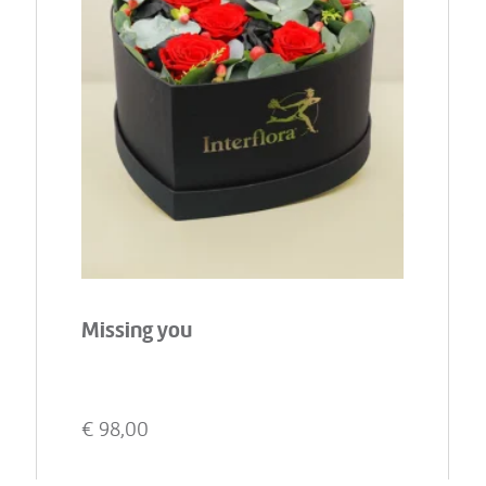
Missing you
€
98,00