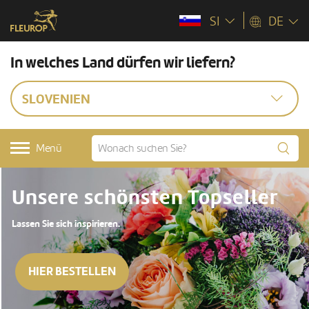
SI
DE
In welches Land dürfen wir liefern?
SLOVENIEN
Menü
Unsere schönsten Topseller
Lassen Sie sich inspirieren.
HIER BESTELLEN