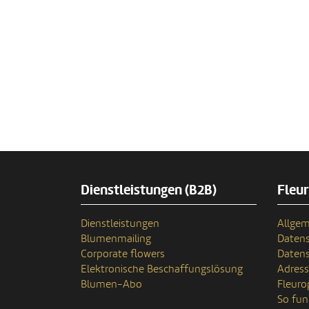
Dienstleistungen (B2B)
Fleu
Dienstleistungen
Allgem
Blumenmailing
Datens
Corporate flowers
Datens
Elektronische Beschaffungslösung
Adres
Blumen-Abo
Fleuro
So fun