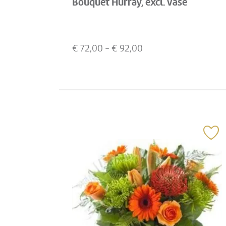
Bouquet Hurray, excl. vase
€
72,00
- €
92,00