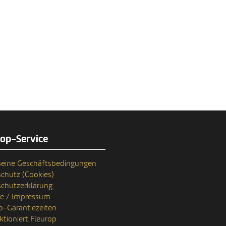
rop-Service
eine Geschäftsbedingungen
chutz (Cookies)
chutzerklärung
se / Impressum
p-Garantiezeiten
ktioniert Fleurop