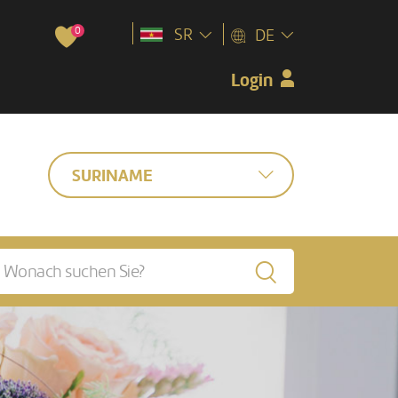
0
SR
DE
Login
SURINAME