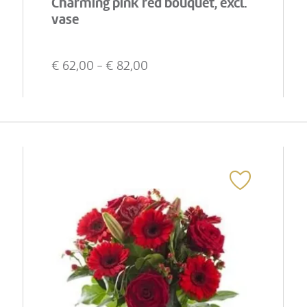
Charming pink red bouquet, excl.
vase
€
62,00
- €
82,00