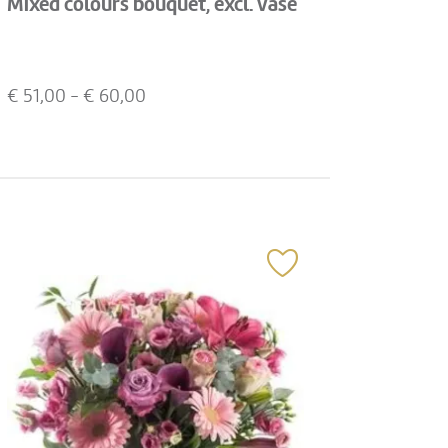
Mixed colours bouquet, excl. vase
€
51,00
- €
60,00