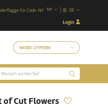
NY
DE
Login
NORD-ZYPERN
 of Cut Flowers