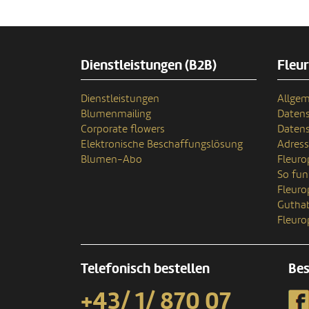
Dienstleistungen (B2B)
Fleu
Dienstleistungen
Allgem
Blumenmailing
Datens
Corporate flowers
Datens
Elektronische Beschaffungslösung
Adres
Blumen-Abo
Fleuro
So fun
Fleur
Gutha
Fleuro
Telefonisch bestellen
Bes
+43/ 1/ 870 07