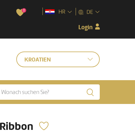
0
HR
DE
Login
KROATIEN
 Ribbon