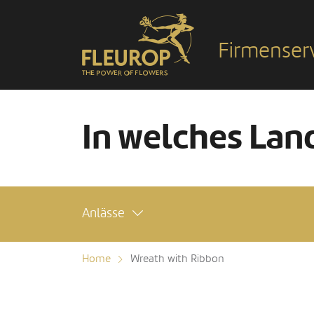
Firmenser
In welches Land
Anlässe
Home
Wreath with Ribbon