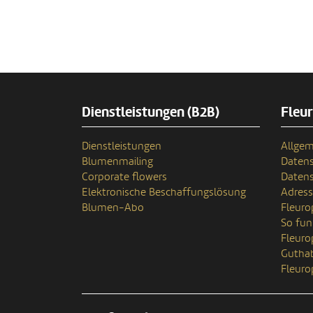
Dienstleistungen (B2B)
Fleu
Dienstleistungen
Allgem
Blumenmailing
Datens
Corporate flowers
Datens
Elektronische Beschaffungslösung
Adres
Blumen-Abo
Fleuro
So fun
Fleur
Gutha
Fleuro