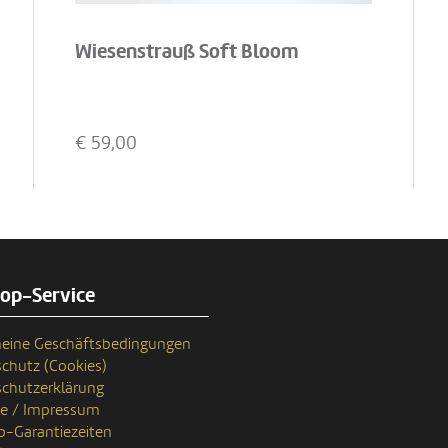
Wiesenstrauß Soft Bloom
€
59,00
rop-Service
eine Geschäftsbedingungen
chutz (Cookies)
chutzerklärung
se / Impressum
p-Garantiezeiten