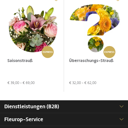
EXPRESS
EXPRESS
Saisonstrauß
Überraschungs-Strauß
€
39,00
- €
69,00
€
32,00
- €
62,00
Dienstleistungen (B2B)
Fleurop-Service