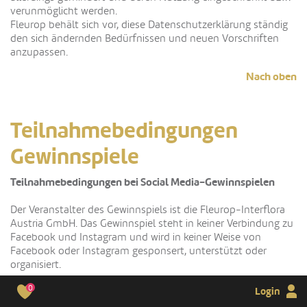
verunmöglicht werden.
Fleurop behält sich vor, diese Datenschutzerklärung ständig
den sich ändernden Bedürfnissen und neuen Vorschriften
anzupassen.
Nach oben
Teilnahmebedingungen
Gewinnspiele
Teilnahmebedingungen bei Social Media-Gewinnspielen
Der Veranstalter des Gewinnspiels ist die Fleurop-Interflora
Austria GmbH. Das Gewinnspiel steht in keiner Verbindung zu
Facebook und Instagram und wird in keiner Weise von
Facebook oder Instagram gesponsert, unterstützt oder
organisiert.
0
Login
Mit der Teilnahme an dem Gewinnspiel erklären Sie sich mit
diesen Teilnahmebedingungen einverstanden. Fleurop-