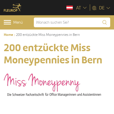
AT
DE
Menü
Home
200 entzückte Miss Moneypennies in Bern
200 entzückte Miss
Moneypennies in Bern