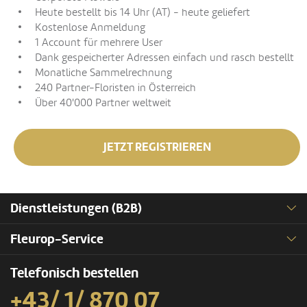
Heute bestellt bis 14 Uhr (AT) - heute geliefert
Kostenlose Anmeldung
1 Account für mehrere User
Dank gespeicherter Adressen einfach und rasch bestellt
Monatliche Sammelrechnung
240 Partner-Floristen in Österreich
Über 40'000 Partner weltweit
JETZT REGISTRIEREN
Dienstleistungen (B2B)
Fleurop-Service
Telefonisch bestellen
+43/ 1/ 870 07