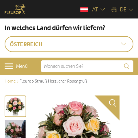
AT
DE
In welches Land dürfen wir liefern?
ÖSTERREICH
Menü
Home
Fleurop Strauß Herzlicher Rosengruß