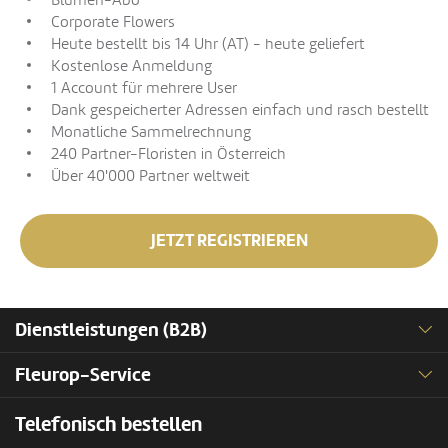
Blumen-Abo
Corporate Flowers
Heute bestellt bis 14 Uhr (AT) - heute geliefert
Kostenlose Anmeldung
1 Account für mehrere User
Dank gespeicherter Adressen einfach und rasch bestellt
Monatliche Sammelrechnung
240 Partner-Floristen in Österreich
Über 40'000 Partner weltweit
JETZT REGISTRIEREN
Dienstleistungen (B2B)
Fleurop-Service
Telefonisch bestellen