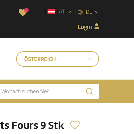
0
AT
DE
Login
ÖSTERREICH
ts Fours 9 Stk