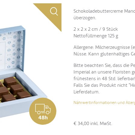
Schokoladebuttercreme Mandel
überzogen.
2 x 2 x 2 cm / 9 Stück
Nettofüllmenge 125 g
Allergene: Milcherzeugnisse (ei
Nüsse. Kann glutenhaltiges G
Bitte beachten Sie, dass die P
Imperial an unsere Floristen g
frühestens in 48 Std. lieferbar
Falls Sie das Produkt nicht "H
Lieferdatum.
Nährwertinformationen und Aller
48h
€ 34,00
inkl. MwSt.