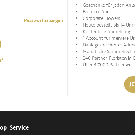
Geschenke für jeden Anla
Blumen-Abo
Corporate Flowers
Passwort anzeigen
Heute bestellt bis 14 Uhr 
Kostenlose Anmeldung
1 Account für mehrere Us
Dank gespeicherter Adres
Monatliche Sammelrech
240 Partner-Floristen in 
n?
Über 40'000 Partner welt
JE
rop-Service