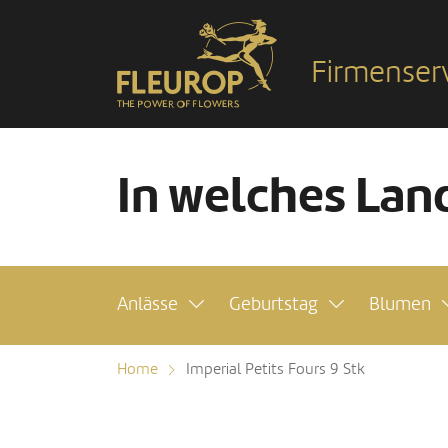
Firmenser
In welches Land
Anlässe
Geburtstag
Blumen
Home
Imperial Petits Fours 9 Stk