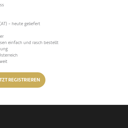
ss
(AT) - heute geliefert
er
sen einfach und rasch bestellt
nung
Österreich
weit
TZT REGISTRIEREN