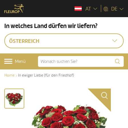
AT
DE
In welches Land dürfen wir liefern?
ÖSTERREICH
Menü
Home
In ewiger Liebe (für den Friedhof)