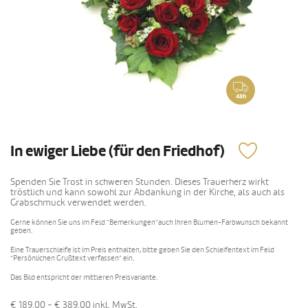
48h
In ewiger Liebe (für den Friedhof)
Spenden Sie Trost in schweren Stunden. Dieses Trauerherz wirkt
tröstlich und kann sowohl zur Abdankung in der Kirche, als auch als
Grabschmuck verwendet werden.
Gerne können Sie uns im Feld "Bemerkungen"auch Ihren Blumen-Farbwunsch bekannt
geben.
Eine Trauerschleife ist im Preis enthalten, bitte geben Sie den Schleifentext im Feld
"Persönlichen Grußtext verfassen" ein.
Das Bild entspricht der mittleren Preisvariante.
€ 189,00 - € 389,00
inkl. MwSt.