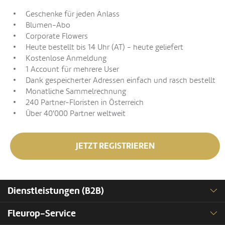
Geschenke für jeden Anlass
Blumen-Abo
Corporate Flowers
Heute bestellt bis 14 Uhr (AT) - heute geliefert
Kostenlose Anmeldung
1 Account für mehrere User
Dank gespeicherter Adressen einfach und rasch bestellt
Monatliche Sammelrechnung
240 Partner-Floristen in Österreich
Über 40'000 Partner weltweit
JETZT REGISTRIEREN
Dienstleistungen (B2B)
Fleurop-Service