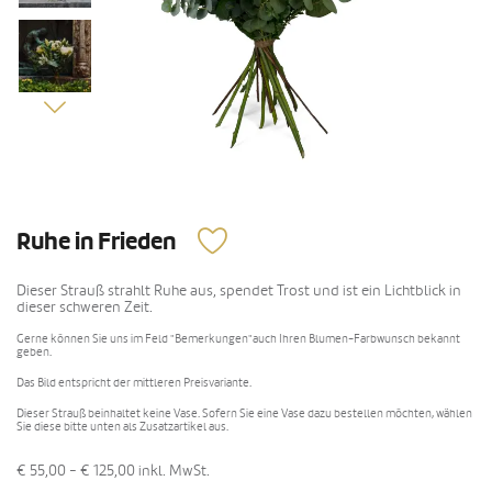
Ruhe in Frieden
Dieser Strauß strahlt Ruhe aus, spendet Trost und ist ein Lichtblick in
dieser schweren Zeit.
Gerne können Sie uns im Feld "Bemerkungen"auch Ihren Blumen-Farbwunsch bekannt
geben.
Das Bild entspricht der mittleren Preisvariante.
Dieser Strauß beinhaltet keine Vase. Sofern Sie eine Vase dazu bestellen möchten, wählen
Sie diese bitte unten als Zusatzartikel aus.
€ 55,00 - € 125,00
inkl. MwSt.