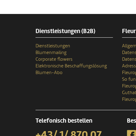
Dienstleistungen (B2B)
Fleu
Dienstleistungen
Allgem
Blumenmailing
Datens
Corporate flowers
Datens
Elektronische Beschaffungslösung
Adres
Blumen-Abo
Fleuro
So fun
Fleur
Gutha
Fleuro
Telefonisch bestellen
Bes
+43/ 1/ 870 07