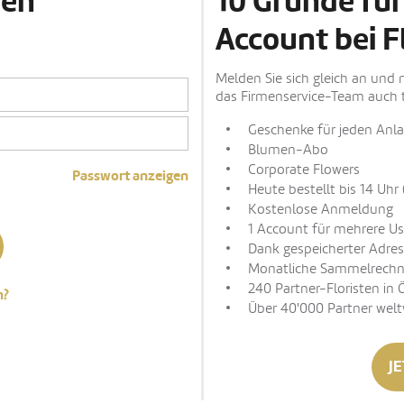
den
10 Gründe für
Account bei F
Melden Sie sich gleich an und 
das Firmenservice-Team auch t
Geschenke für jeden Anla
Blumen-Abo
Corporate Flowers
Passwort anzeigen
Heute bestellt bis 14 Uhr 
Kostenlose Anmeldung
1 Account für mehrere Us
Dank gespeicherter Adres
Monatliche Sammelrech
240 Partner-Floristen in 
n?
Über 40'000 Partner welt
JE