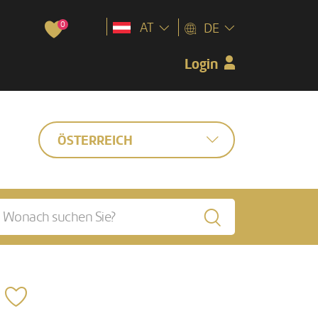
0
AT
DE
Login
ÖSTERREICH