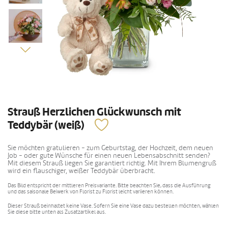
Strauß Herzlichen Glückwunsch mit
Teddybär (weiß)
Sie möchten gratulieren - zum Geburtstag, der Hochzeit, dem neuen
Job - oder gute Wünsche für einen neuen Lebensabschnitt senden?
Mit diesem Strauß liegen Sie garantiert richtig. Mit Ihrem Blumengruß
wird ein flauschiger, weißer Teddybär überbracht.
Das Bild entspricht der mittleren Preisvariante. Bitte beachten Sie, dass die Ausführung
und das saisonale Beiwerk von Florist zu Florist leicht variieren können.
Dieser Strauß beinhaltet keine Vase. Sofern Sie eine Vase dazu bestellen möchten, wählen
Sie diese bitte unten als Zusatzartikel aus.