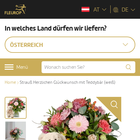
AT
DE
In welches Land dürfen wir liefern?
ÖSTERREICH
Menü
Home
Strauß Herzlichen Glückwunsch mit Teddybär (weiß)