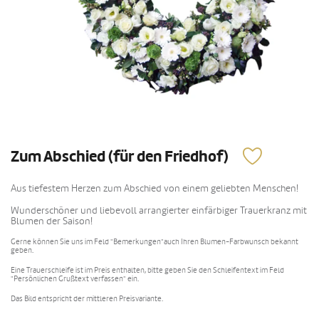
Zum Abschied (für den Friedhof)
Aus tiefestem Herzen zum Abschied von einem geliebten Menschen!
Wunderschöner und liebevoll arrangierter einfärbiger Trauerkranz mit
Blumen der Saison!
Gerne können Sie uns im Feld "Bemerkungen"auch Ihren Blumen-Farbwunsch bekannt
geben.
Eine Trauerschleife ist im Preis enthalten, bitte geben Sie den Schleifentext im Feld
"Persönlichen Grußtext verfassen" ein.
Das Bild entspricht der mittleren Preisvariante.