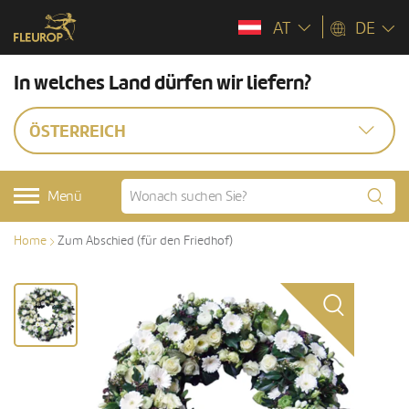
AT
DE
In welches Land dürfen wir liefern?
ÖSTERREICH
Menü
Home
Zum Abschied (für den Friedhof)