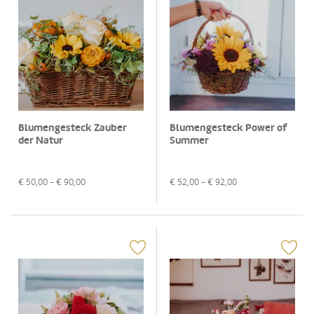
Blumengesteck Zauber
Blumengesteck Power of
der Natur
Summer
€
50,00
- €
90,00
€
52,00
- €
92,00