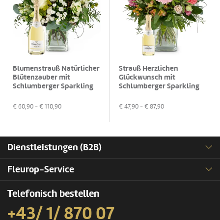
Blumenstrauß Natürlicher
Strauß Herzlichen
Blütenzauber mit
Glückwunsch mit
Schlumberger Sparkling
Schlumberger Sparkling
Brut 0,75 L
Brut Piccolo 0,2L
€
60,90
- €
110,90
€
47,90
- €
87,90
Dienstleistungen (B2B)
Fleurop-Service
Telefonisch bestellen
+43/ 1/ 870 07