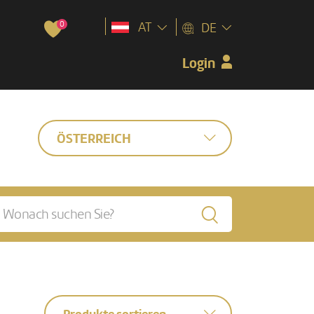
0
AT
DE
Login
ÖSTERREICH