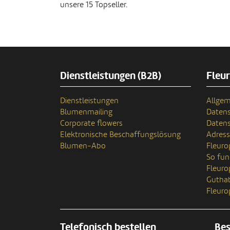
unsere 15 Topseller.
Dienstleistungen (B2B)
Fleu
Dienstleistungen
Allgem
Blumenmailing
Datens
Corporate flowers
Datens
Elektronische Beschaffungslösung
Adres
Blumen-Abo
Fleuro
So fun
Fleur
Gutha
Fleuro
Telefonisch bestellen
Bes