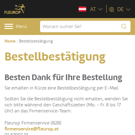
AT
DE
Menü
Home
Bestellbestätigung
Bestellbestätigung
Besten Dank für Ihre Bestellung
Sie erhalten in Kürze eine Bestellbestätigung per E-Mail.
Sollten Sie die Bestellbestätigung nicht erhalten, wenden Sie
sich bitte während den Geschäftszeiten (Mo. - Fr. 8 bis 17
Uhr) an das Firmenservice-Team:
Fleurop Firmenservice (B2B)
firmenservice@fleurop.at