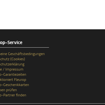
rop-Service
eine Geschäftsbedingungen
chutz (Cookies)
chutzerklärung
se / Impressum
p-Garantiezeiten
ktioniert Fleurop
op-Geschenkkarten
ben prüfen
p-Partner finden