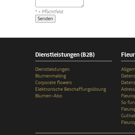
* = Pflichtfeld
Dienstleistungen (B2B)
Fleu
Dienstleistungen
Allgem
Blumenmailing
Datens
Corporate flowers
Datens
Elektronische Beschaffungslösung
Adres
Blumen-Abo
Fleuro
So fun
Fleur
Gutha
Fleuro