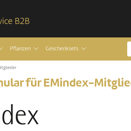
vice B2B
Pflanzen
Geschenksets
tglieder
mular für EMindex-Mitglie