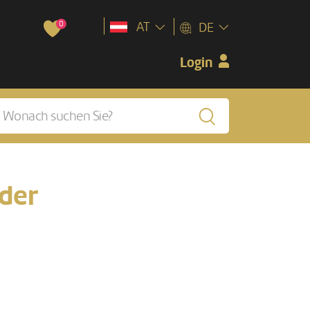
0
AT
DE
Login
der