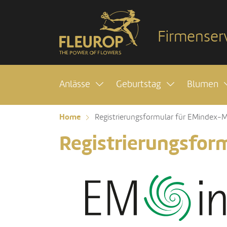
Firmenser
Anlässe
Geburtstag
Blumen
Home
Registrierungsformular für EMindex-Mi
Registrierungsfor