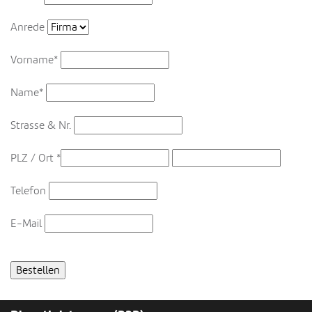
Anrede
Vorname*
Name*
Strasse & Nr.
PLZ / Ort
*
Telefon
E-Mail