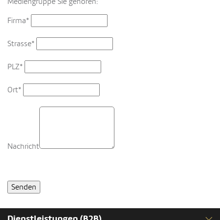
Mediengruppe Sie gehören:
Firma*
Strasse*
PLZ*
Ort*
Nachricht
Dienstleistungen (B2B)