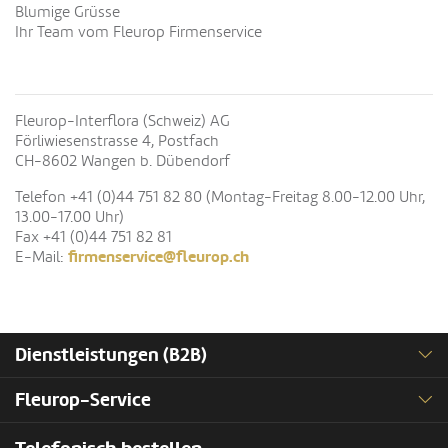
Blumige Grüsse
Ihr Team vom Fleurop Firmenservice
Fleurop-Interflora (Schweiz) AG
Förliwiesenstrasse 4, Postfach
CH-8602 Wangen b. Dübendorf
Telefon +41 (0)44 751 82 80 (Montag-Freitag 8.00-12.00 Uhr,
13.00-17.00 Uhr)
Fax +41 (0)44 751 82 81
firmenservice@fleurop.ch
E-Mail:
Dienstleistungen (B2B)
Fleurop-Service