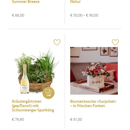
Summer Breeze
Natur
€
66,00
€
50,00
- €
90,00
24h
Kräutergärtchen
Blumentasche «Surprise!»
(gepflanzt) mit
- in frischen Farben
Schlumberger Sparkling
Brut 0,75 L
€
79,90
€
61,00