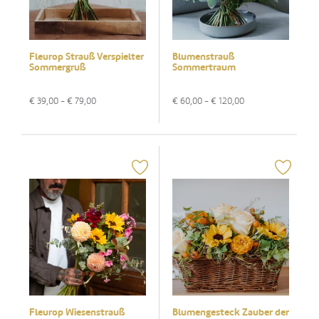
Fleurop Strauß Verspielter
Blumenstrauß
Sommergruß
Sommertraum
€
39,00
- €
79,00
€
60,00
- €
120,00
Fleurop Wiesenstrauß
Blumengesteck Zauber der